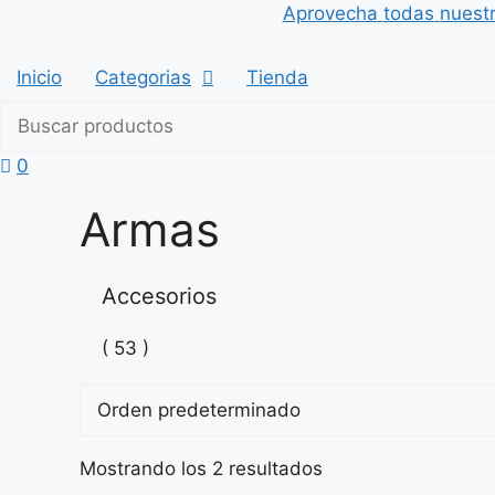
Saltar
Aprovecha
todas
nuest
al
contenido
Inicio
Categorias
Tienda
0
Armas
Accesorios
( 53 )
Mostrando los 2 resultados