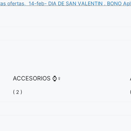
ras
ofertas,
1
4
-
f
e
b
-
D
I
A
D
E
S
A
N
V
A
L
E
N
T
I
N
.
BONO
Apl
ACCESORIOS ⌚♀
( 2 )