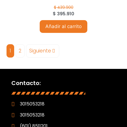
$
439.900
$
395.910
Añadir al carrito
1
2
Siguiente
Contacto:
3015053218
3015053218
(601) 8511201