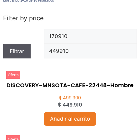
Mostrando 1–16 de 18 resultados
Filter by price
Filtrar
Oferta
DISCOVERY–MNSOTA-CAFE-22448-Hombre
$
499.900
$
449.910
Añadir al carrito
Oferta