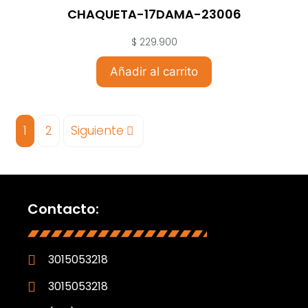
CHAQUETA-17DAMA-23006
$
229.900
Añadir al carrito
1
2
Siguiente
Contacto:
3015053218
3015053218