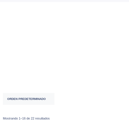
Accesorios
( 53 )
ACCESORIOS ⌚♀
( 2 )
ACCESORIOS ⌚♂
( 28 )
Mostrando 1–16 de 22 resultados