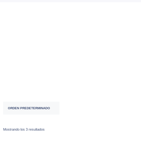
Accesorios
( 53 )
ACCESORIOS ⌚♀
( 2 )
ACCESORIOS ⌚♂
( 28 )
Mostrando los 3 resultados