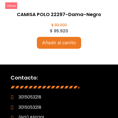
Oferta
CAMISA POLO 22297-Dama-Negro
$
119.900
$
95.920
Añadir al carrito
Contacto:
3015053218
3015053218
(601) 8511201