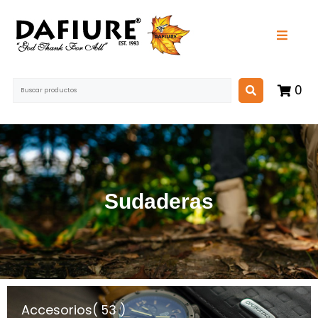
0
Sudaderas
Accesorios
( 53 )