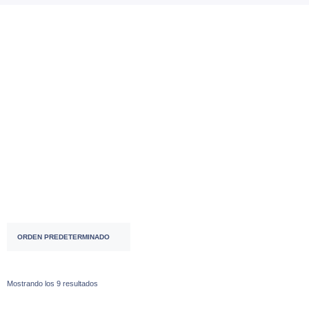
Accesorios
( 53 )
ACCESORIOS ⌚♀
( 2 )
ACCESORIOS ⌚♂
( 28 )
Mostrando los 9 resultados