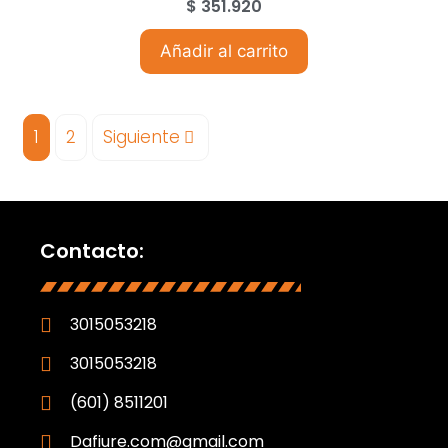
$
351.920
Añadir al carrito
1
2
Siguiente
Contacto:
3015053218
3015053218
(601) 8511201
Dafiure.com@gmail.com