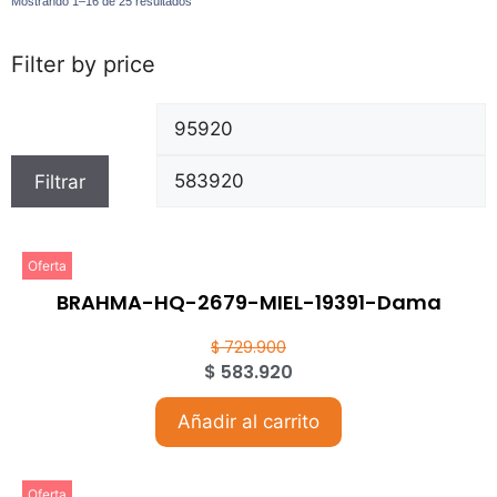
Mostrando 1–16 de 25 resultados
Filter by price
Filtrar
Oferta
BRAHMA-HQ-2679-MIEL-19391-Dama
$
729.900
$
583.920
Añadir al carrito
Oferta