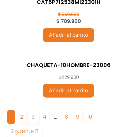
CAT6P712538MI22301H
$
809.900
$
789.900
Añadir al carrito
CHAQUETA-10HOMBRE-23006
$
229.900
Añadir al carrito
1
2
3
4
…
8
9
10
Siguiente