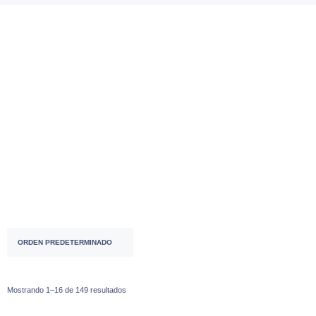
Accesorios
( 53 )
ACCESORIOS ⌚♀
( 2 )
ACCESORIOS ⌚♂
( 28 )
Mostrando 1–16 de 149 resultados