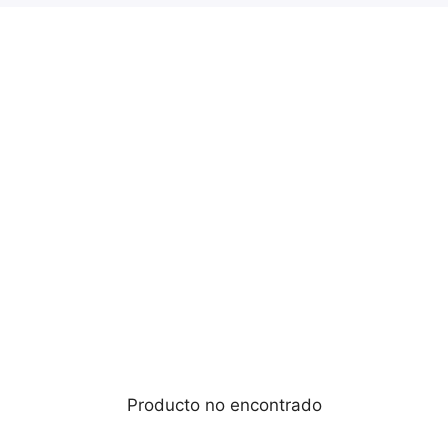
Accesorios
( 53 )
ACCESORIOS ⌚♀
( 2 )
ACCESORIOS ⌚♂
( 28 )
Producto no encontrado