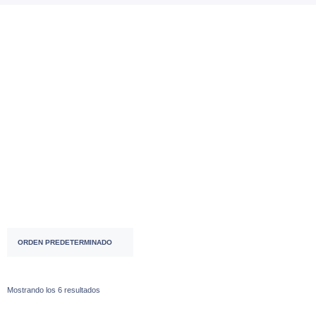
Accesorios
( 53 )
ACCESORIOS ⌚♀
( 2 )
ACCESORIOS ⌚♂
( 28 )
Mostrando los 6 resultados