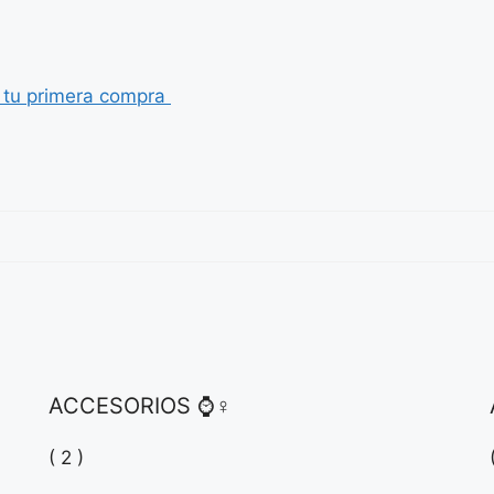
t
u
p
r
i
m
e
r
a
c
o
m
p
r
a
ACCESORIOS ⌚♀
( 2 )