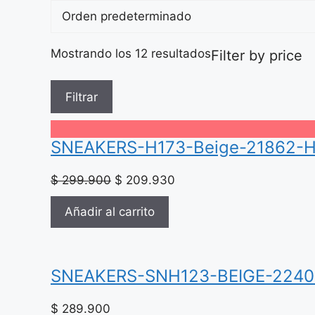
Mostrando los 12 resultados
Filter by price
Filtrar
SNEAKERS-H173-Beige-21862-
El
El
$
299.900
$
209.930
precio
precio
Añadir al carrito
original
actual
era:
es:
$ 299.900.
$ 209.930.
SNEAKERS-SNH123-BEIGE-224
$
289.900