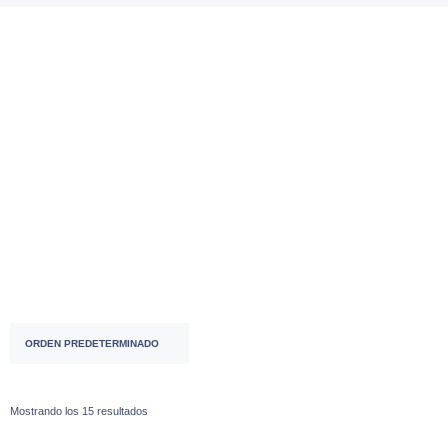
Accesorios
( 53 )
ACCESORIOS ⌚♀
( 2 )
ACCESORIOS ⌚♂
( 28 )
Mostrando los 15 resultados