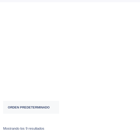
Accesorios
( 53 )
ACCESORIOS ⌚♀
( 2 )
ACCESORIOS ⌚♂
( 28 )
Mostrando los 9 resultados