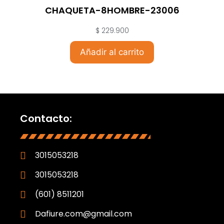
CHAQUETA-8HOMBRE-23006
$
229.900
Añadir al carrito
Contacto:
3015053218
3015053218
(601) 8511201
Dafiure.com@gmail.com