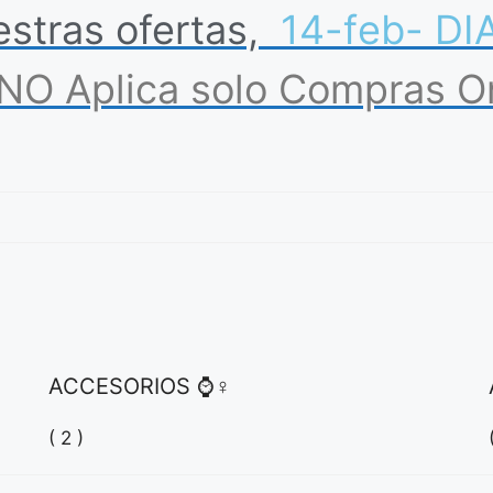
estras
ofertas,
1
4
-
f
e
b
-
D
I
NO
Aplica
solo
Compras
O
ACCESORIOS ⌚♀
( 2 )