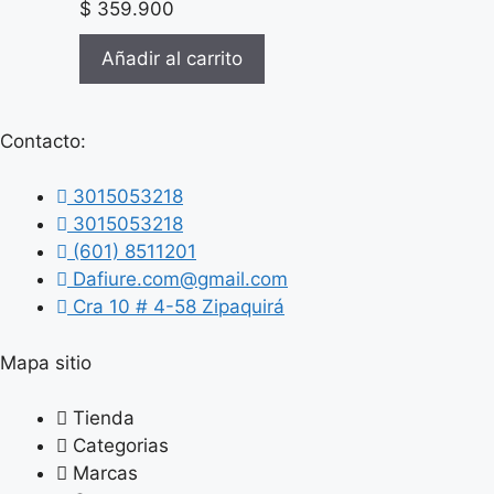
$
359.900
Añadir al carrito
Contacto:
3015053218
3015053218
(601) 8511201
Dafiure.com@gmail.com
Cra 10 # 4-58 Zipaquirá
Mapa sitio
Tienda
Categorias
Marcas