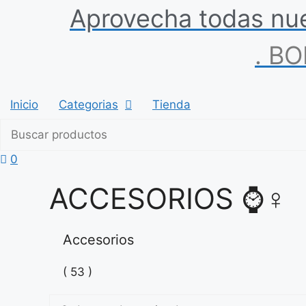
Saltar
Aprovecha
todas
nu
al
contenido
.
BO
Inicio
Categorias
Tienda
0
ACCESORIOS ⌚♀
Accesorios
( 53 )