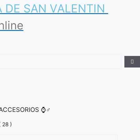
A
D
E
S
A
N
V
A
L
E
N
T
I
N
nline
ACCESORIOS ⌚♂
( 28 )