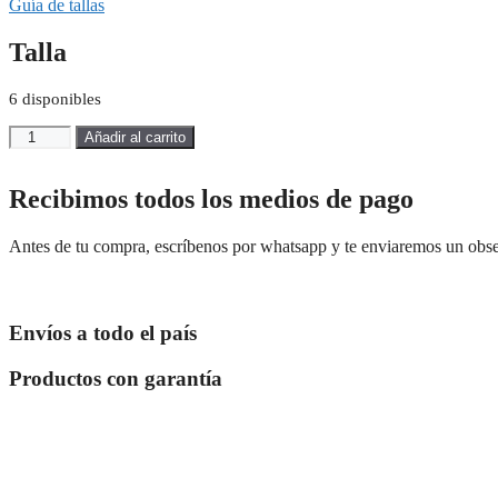
original
actual
Guía de tallas
era:
es:
$ 119.900.
$ 95.920.
Talla
6 disponibles
CAMISA
Añadir al carrito
POLO
22297-
Dama-
Recibimos todos los medios de pago
Negro
cantidad
Antes de tu compra, escríbenos por whatsapp y te enviaremos un obs
Envíos a todo el país
Productos con garantía