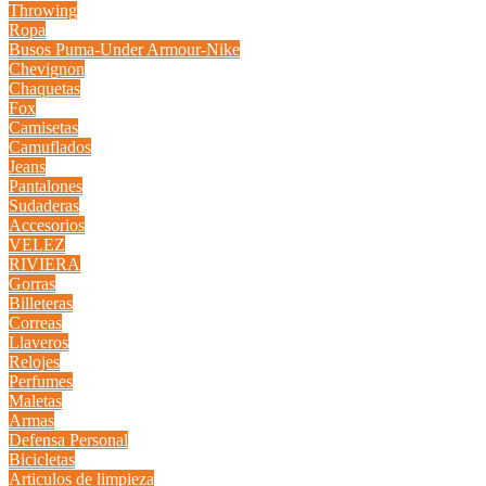
Throwing
Ropa
Busos Puma-Under Armour-Nike
Chevignon
Chaquetas
Fox
Camisetas
Camuflados
Jeans
Pantalones
Sudaderas
Accesorios
VELEZ
RIVIERA
Gorras
Billeteras
Correas
Llaveros
Relojes
Perfumes
Maletas
Armas
Defensa Personal
Bicicletas
Articulos de limpieza