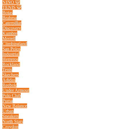
NIÑO 🐯
TENIS 🐯
Botas
Brahma
Caterpillar
Discovery
Kumbre
Merrell
Climbingland
San Polos
Industrial
Herreros
Rockland
Tenis
Skechers
Adidas
Reebok
Under Armour
Polo Club
Puma
New Balance
Urban
Sneakers
North Stars
Croydon