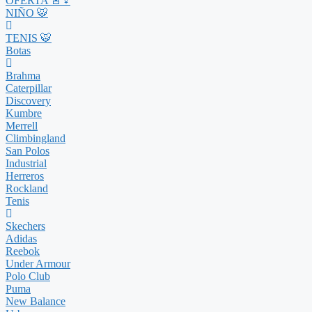
OFERTA 🚨♀
NIÑO 🐯
TENIS 🐯
Botas
Brahma
Caterpillar
Discovery
Kumbre
Merrell
Climbingland
San Polos
Industrial
Herreros
Rockland
Tenis
Skechers
Adidas
Reebok
Under Armour
Polo Club
Puma
New Balance