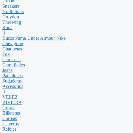
Urban
Sneakers
North Stars
Croydon
Throwing
Ropa
Busos Puma-Under Armour-Nike
Chevignon
Chaquetas
Fox
Camisetas
Camuflados
Jeans
Pantalones
Sudaderas
Accesorios
VELEZ
RIVIERA
Gorras
Billeteras
Correas
Llaveros
Relojes