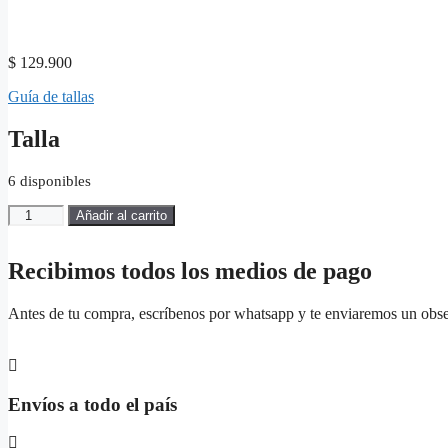
$
129.900
Guía de tallas
Talla
6 disponibles
CAMUFLADO-
Añadir al carrito
DAFIURE-
23001-
Hombre-
Recibimos todos los medios de pago
N-
A-
Antes de tu compra, escríbenos por whatsapp y te enviaremos un obs
B-
V
cantidad
Envíos a todo el país