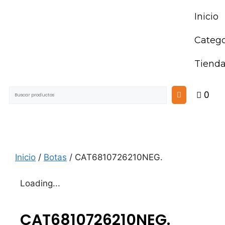
Inicio
Catego
Tiend
0
Inicio
/
Botas
/ CAT6810726210NEG.
Loading...
CAT6810726210NEG.