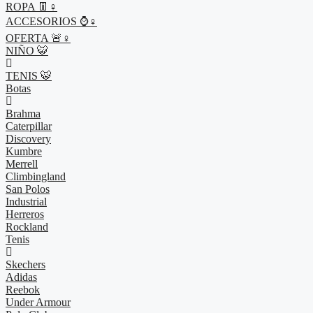
ROPA 👖♀
ACCESORIOS ⌚♀
OFERTA 🚨♀
NIÑO 🐯
TENIS 🐯
Botas
Brahma
Caterpillar
Discovery
Kumbre
Merrell
Climbingland
San Polos
Industrial
Herreros
Rockland
Tenis
Skechers
Adidas
Reebok
Under Armour