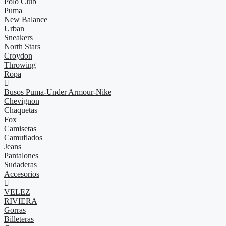
Polo Club
Puma
New Balance
Urban
Sneakers
North Stars
Croydon
Throwing
Ropa
Busos Puma-Under Armour-Nike
Chevignon
Chaquetas
Fox
Camisetas
Camuflados
Jeans
Pantalones
Sudaderas
Accesorios
VELEZ
RIVIERA
Gorras
Billeteras