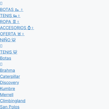
BOTAS 🥾 ♀
TENIS 👟♀
ROPA 👖♀
ACCESORIOS ⌚♀
OFERTA 🚨♀
NIÑO 🐯
TENIS 🐯
Botas
Brahma
Caterpillar
Discovery
Kumbre
Merrell
Climbingland
San Polos