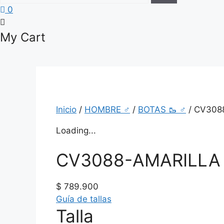
0
My Cart
Inicio
/
HOMBRE ♂
/
BOTAS 🥾 ♂
/ CV3088
Loading...
CV3088-AMARILLA B
$
789.900
Guía de tallas
Talla