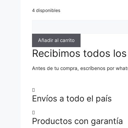
4 disponibles
CV3088-
AMARILLA
Botas
Añadir al carrito
Hombre
Recibimos todos lo
Sport
Waterproof-
17338
Antes de tu compra, escríbenos por what
cantidad
Envíos a todo el país
Productos con garantía