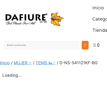
Inicio
Catego
Tiend
0
Inicio
/
MUJER ♀
/
TENIS 👟♀
/ D-NS-541121KF-BG
Loading...