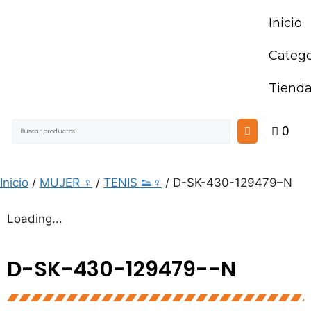
Inicio
Catego
Tiend
0
Inicio
/
MUJER ♀
/
TENIS 👟♀
/ D-SK-430-129479–N
Loading...
D-SK-430-129479--N