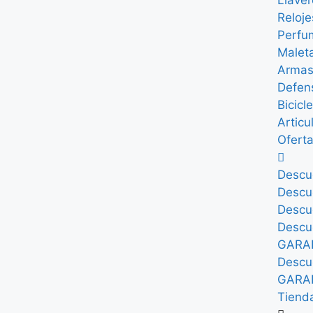
Llaver
Reloje
Perfu
Malet
Arma
Defen
Bicicl
Articu
Ofert
Descu
Descu
Descu
Descu
GARA
Descu
GARA
Tiend