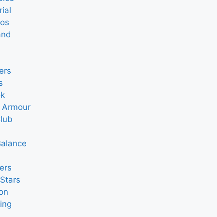
rial
ros
and
ers
s
k
 Armour
Club
alance
ers
Stars
on
ing