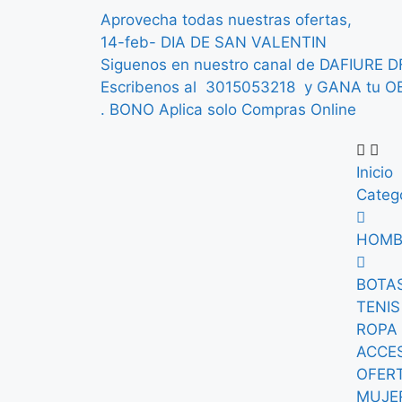
Aprovecha
todas
nuestras
ofertas,
1
4
-
f
e
b
-
D
I
A
D
E
S
A
N
V
A
L
E
N
T
I
N
S
i
g
u
e
n
o
s
e
n
n
u
e
s
t
r
o
c
a
n
a
l
d
e
D
A
F
I
U
R
E
D
E
s
c
r
i
b
e
n
o
s
a
l
3
0
1
5
0
5
3
2
1
8
y
G
A
N
A
t
u
O
.
BONO
Aplica
solo
Compras
Online
Inicio
Categ
HOMB
BOTAS
TENIS
ROPA 
ACCE
OFERT
MUJE