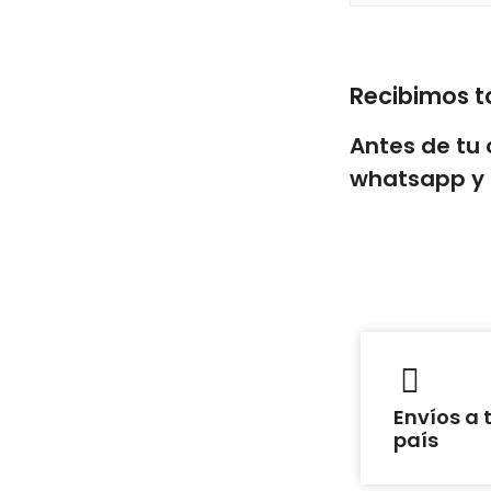
Añadir al c
Recibimos t
Antes de tu
whatsapp y 
Envíos a 
país