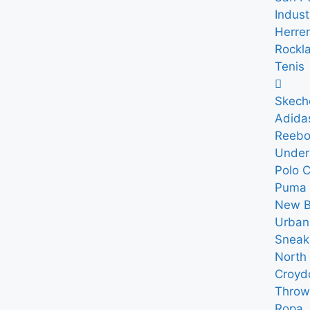
Indust
Herre
Rockl
Tenis
Skech
Adida
Reebo
Under
Polo 
Puma
New B
Urban
Sneak
North 
Croyd
Throw
Ropa