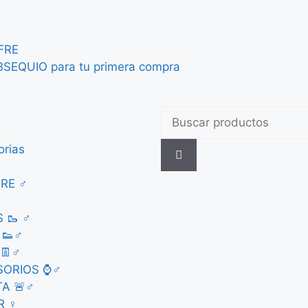
F
R
E
B
S
E
Q
U
I
O
p
a
r
a
t
u
p
r
i
m
e
r
a
c
o
m
p
r
a
orias
RE ♂
 🥾 ♂
 👟♂
👖♂
SORIOS ⌚♂
A 🚨♂
R ♀