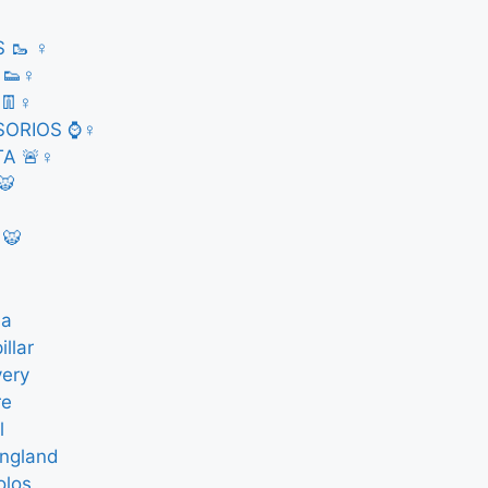
 🥾 ♀
 👟♀
👖♀
SORIOS ⌚♀
A 🚨♀
🐯
 🐯
ma
illar
very
re
l
ingland
olos