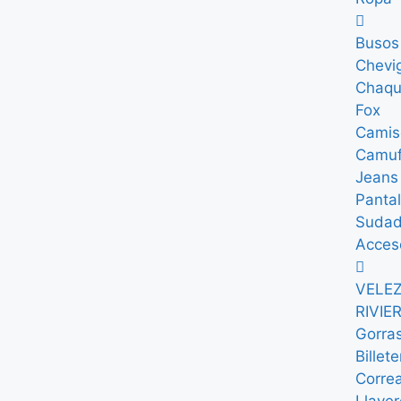
Busos
Chevi
Chaqu
Fox
Camis
Camuf
Jeans
Panta
Sudad
Acces
VELE
RIVIE
Gorra
Billet
Corre