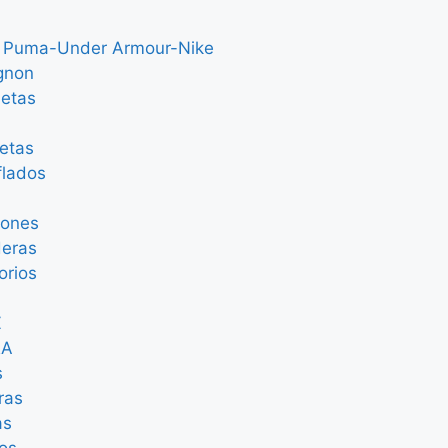
 Puma-Under Armour-Nike
gnon
etas
etas
lados
lones
eras
orios
Z
RA
s
eras
as