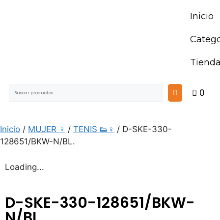
Inicio
Catego
Tiend
0
Inicio
/
MUJER ♀
/
TENIS 👟♀
/ D-SKE-330-
128651/BKW-N/BL.
Loading...
D-SKE-330-128651/BKW-
N/BL.