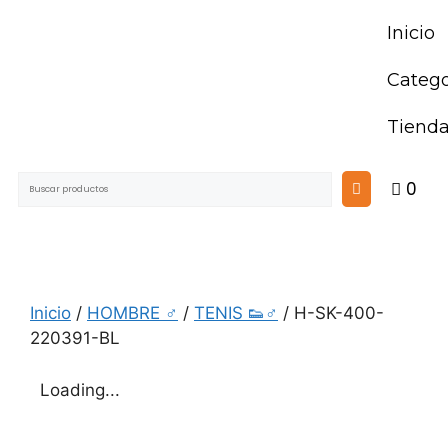
Inicio
Catego
Tiend
0
Inicio
/
HOMBRE ♂
/
TENIS 👟♂
/ H-SK-400-
220391-BL
Loading...