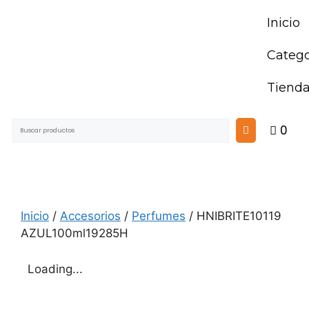
Inicio
Catego
Tiend
0
Inicio
/
Accesorios
/
Perfumes
/ HNIBRITE10119
AZUL100ml19285H
Loading...