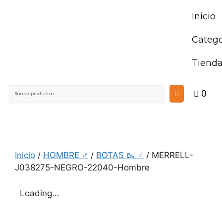
Inicio
Catego
Tiend
0
Inicio
/
HOMBRE ♂
/
BOTAS 🥾 ♂
/ MERRELL-
J038275-NEGRO-22040-Hombre
Loading...