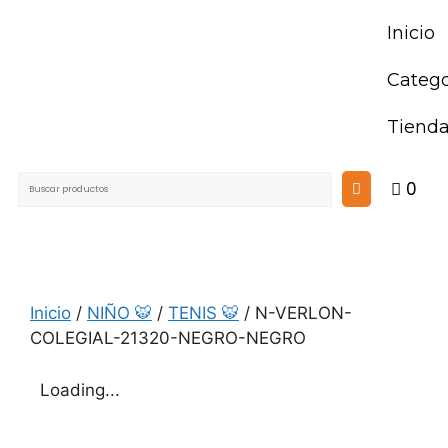
Inicio
Catego
Tiend
0
Inicio
/
NIÑO 🐯
/
TENIS 🐯
/ N-VERLON-
COLEGIAL-21320-NEGRO-NEGRO
Loading...