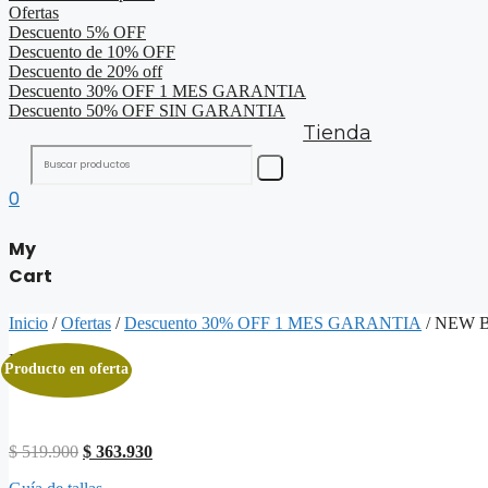
Ofertas
Descuento 5% OFF
Descuento de 10% OFF
Descuento de 20% off
Descuento 30% OFF 1 MES GARANTIA
Descuento 50% OFF SIN GARANTIA
Tienda
0
My
Cart
Inicio
/
Ofertas
/
Descuento 30% OFF 1 MES GARANTIA
/ NEW 
Loading...
Producto en oferta
El
El
$
519.900
$
363.930
precio
precio