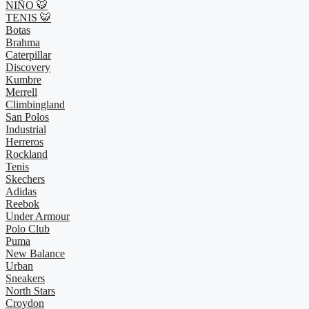
NIÑO 🐯
TENIS 🐯
Botas
Brahma
Caterpillar
Discovery
Kumbre
Merrell
Climbingland
San Polos
Industrial
Herreros
Rockland
Tenis
Skechers
Adidas
Reebok
Under Armour
Polo Club
Puma
New Balance
Urban
Sneakers
North Stars
Croydon