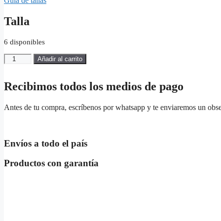
Guía de tallas
original
actual
era:
es:
$ 519.900.
$ 363.930.
Talla
6 disponibles
NEW
Añadir al carrito
BALANCE-
MT410HP7.6-
GRIS-
Recibimos todos los medios de pago
20967-
Hombre
Antes de tu compra, escríbenos por whatsapp y te enviaremos un obs
cantidad
Envíos a todo el país
Productos con garantía