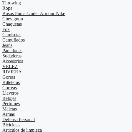
Throwing
Ropa
Busos Puma-Under Armour-Nike
Chevignon
Chaquetas
Fox
Camisetas
Camuflados
Jeans
Pantalones
Sudaderas
Accesorios
VELEZ
RIVIERA
Gorras
Billeteras
Correas
Llaveros
Relojes
Perfumes
Maletas
Armas
Defensa Personal
Bicicletas
Articulos de limpieza