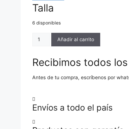
Talla
6 disponibles
POLO
Añadir al carrito
CLUB-
ANGELA-
ML-
Recibimos todos lo
MORA-
22443-
Antes de tu compra, escríbenos por what
Dama
cantidad
Envíos a todo el país