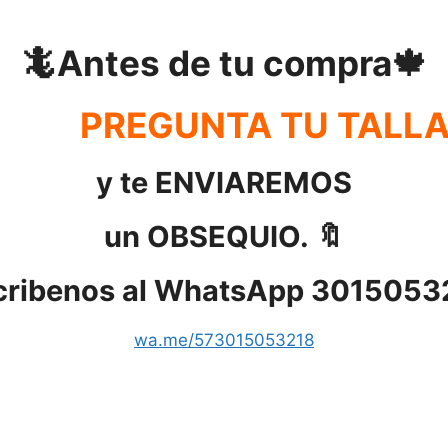
🦎Antes de tu compra🍁
PREGUNTA TU TALL
y te ENVIAREMOS
un OBSEQUIO. 🔖
cribenos al WhatsApp 3015053
wa.me/573015053218