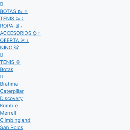
BOTAS 🥾 ♀
TENIS 👟♀
ROPA 👖♀
ACCESORIOS ⌚♀
OFERTA 🚨♀
NIÑO 🐯
TENIS 🐯
Botas
Brahma
Caterpillar
Discovery
Kumbre
Merrell
Climbingland
San Polos