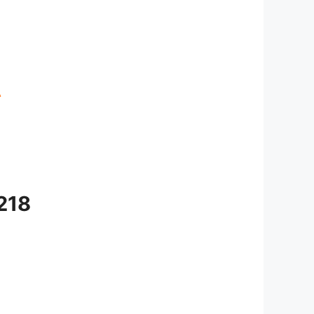
A
218