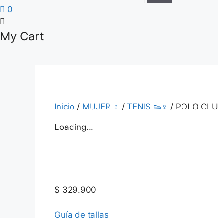
0
My Cart
Inicio
/
MUJER ♀
/
TENIS 👟♀
/ POLO CL
Loading...
$
329.900
Guía de tallas