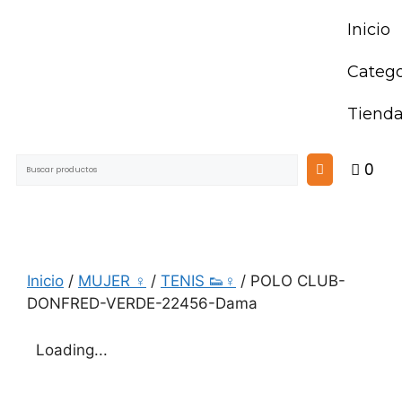
Inicio
Catego
Tiend
0
Inicio
/
MUJER ♀
/
TENIS 👟♀
/ POLO CLUB-
DONFRED-VERDE-22456-Dama
Loading...