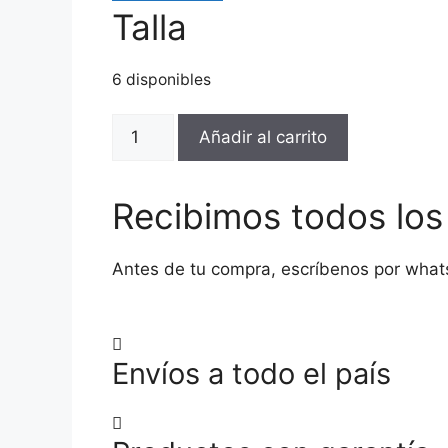
Talla
6 disponibles
POLO
Añadir al carrito
CLUB-
M7-
GREEN-
Recibimos todos lo
22476-
Hombre
Antes de tu compra, escríbenos por what
cantidad
Envíos a todo el país