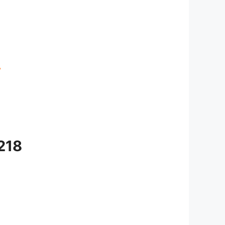
A
218