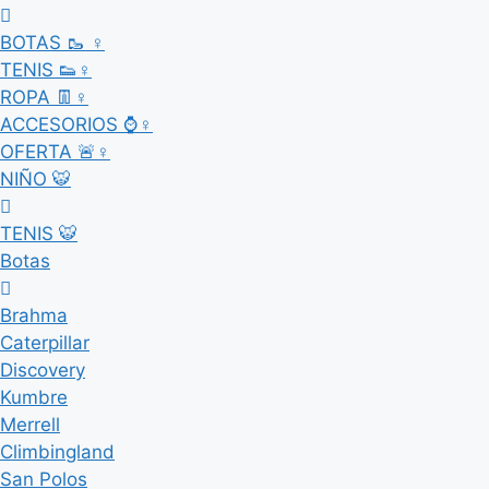
BOTAS 🥾 ♀
TENIS 👟♀
ROPA 👖♀
ACCESORIOS ⌚♀
OFERTA 🚨♀
NIÑO 🐯
TENIS 🐯
Botas
Brahma
Caterpillar
Discovery
Kumbre
Merrell
Climbingland
San Polos