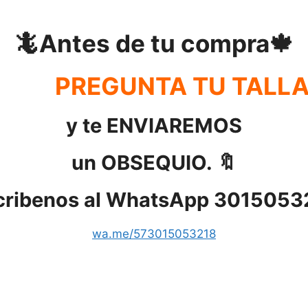
🦎Antes de tu compra🍁
PREGUNTA TU TALL
y te ENVIAREMOS
un OBSEQUIO. 🔖
cribenos al WhatsApp 3015053
wa.me/573015053218