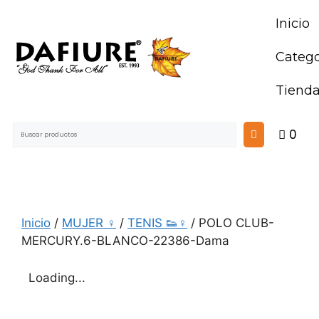
Inicio
Catego
Tiend
0
Inicio
/
MUJER ♀
/
TENIS 👟♀
/ POLO CLUB-
MERCURY.6-BLANCO-22386-Dama
Loading...