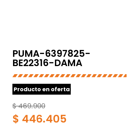
PUMA-6397825-
BE22316-DAMA
Producto en oferta
$
469.900
$
446.405