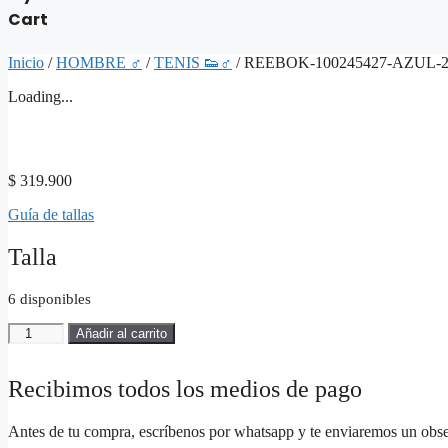
Cart
Inicio
/
HOMBRE ♂
/
TENIS 👟♂
/ REEBOK-100245427-AZUL-2
Loading...
$
319.900
Guía de tallas
Talla
6 disponibles
REEBOK-
Añadir al carrito
100245427-
AZUL-
22424-
Recibimos todos los medios de pago
Hombre
cantidad
Antes de tu compra, escríbenos por whatsapp y te enviaremos un obs