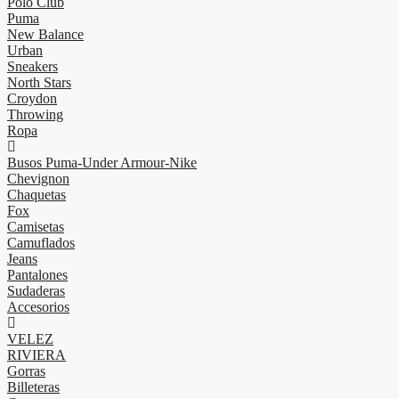
Polo Club
Puma
New Balance
Urban
Sneakers
North Stars
Croydon
Throwing
Ropa
Busos Puma-Under Armour-Nike
Chevignon
Chaquetas
Fox
Camisetas
Camuflados
Jeans
Pantalones
Sudaderas
Accesorios
VELEZ
RIVIERA
Gorras
Billeteras