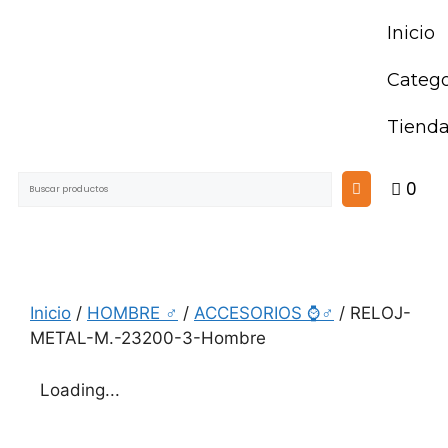
Inicio
Catego
Tiend
0
Inicio
/
HOMBRE ♂
/
ACCESORIOS ⌚♂
/ RELOJ-
METAL-M.-23200-3-Hombre
Loading...