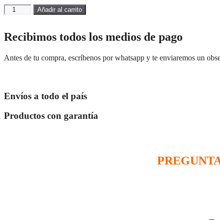
SKECHERS-
Añadir al carrito
150493/6NTBK-
BLANCO-
22402-
Recibimos todos los medios de pago
Dama
cantidad
Antes de tu compra, escríbenos por whatsapp y te enviaremos un obs
Envíos a todo el país
Productos con garantía
PREGUNTA