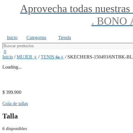
Saltar
Aprovecha
todas
nuestras
al
contenido
.
BONO
Inicio
Categorias
Tienda
0
Inicio
/
MUJER ♀
/
TENIS 👟♀
/ SKECHERS-150493/6NTBK-BL
Loading...
$
399.900
Guía de tallas
Talla
6 disponibles