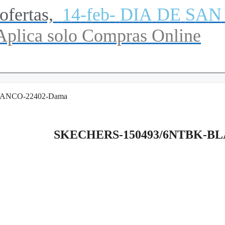
ofertas,
1
4
-
f
e
b
-
D
I
A
D
E
S
A
N
Aplica
solo
Compras
Online
ANCO-22402-Dama
SKECHERS-150493/6NTBK-BL