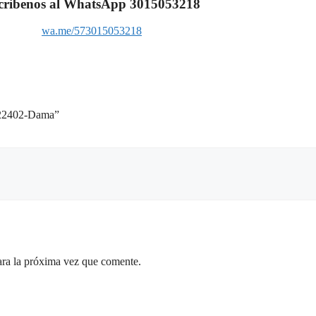
cribenos al WhatsApp 3015053218
wa.me/573015053218
22402-Dama”
ara la próxima vez que comente.