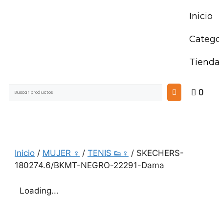
Inicio
Catego
Tiend
0
Inicio
/
MUJER ♀
/
TENIS 👟♀
/ SKECHERS-
180274.6/BKMT-NEGRO-22291-Dama
Loading...