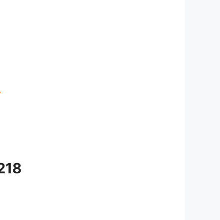
A
218