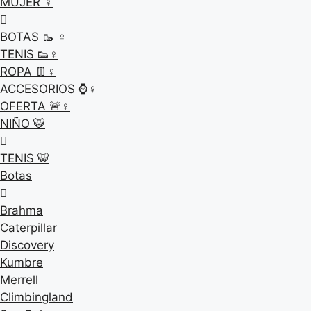
MUJER ♀
BOTAS 🥾 ♀
TENIS 👟♀
ROPA 👖♀
ACCESORIOS ⌚♀
OFERTA 🚨♀
NIÑO 🐯
TENIS 🐯
Botas
Brahma
Caterpillar
Discovery
Kumbre
Merrell
Climbingland