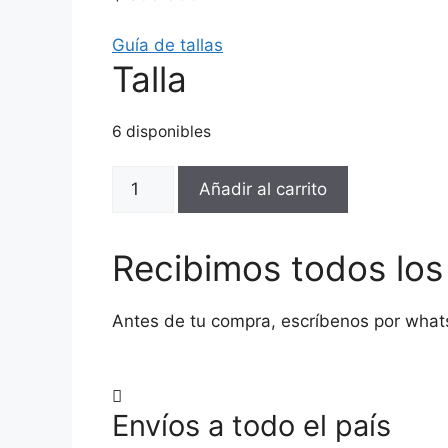
Guía de tallas
Talla
6 disponibles
SKECHERS-
Añadir al carrito
237806.6/BLK-
NEGRO-
22393-
Recibimos todos lo
Hombre
cantidad
Antes de tu compra, escríbenos por what
Envíos a todo el país