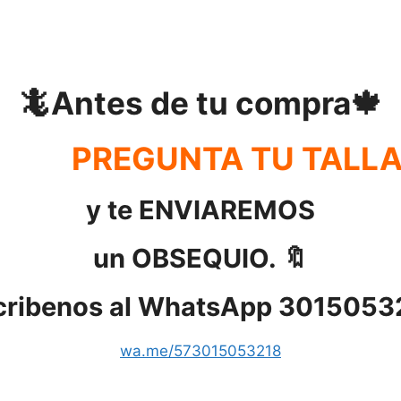
🦎Antes de tu compra🍁
PREGUNTA TU TALL
y te ENVIAREMOS
un OBSEQUIO. 🔖
cribenos al WhatsApp 3015053
wa.me/573015053218