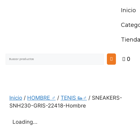
Inicio
Catego
Tiend
0
Inicio
/
HOMBRE ♂
/
TENIS 👟♂
/ SNEAKERS-
SNH230-GRIS-22418-Hombre
Loading...