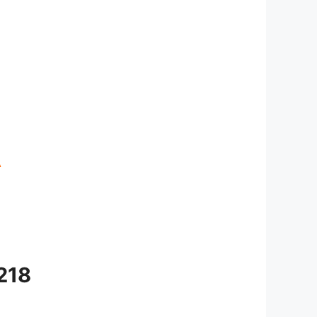
A
218