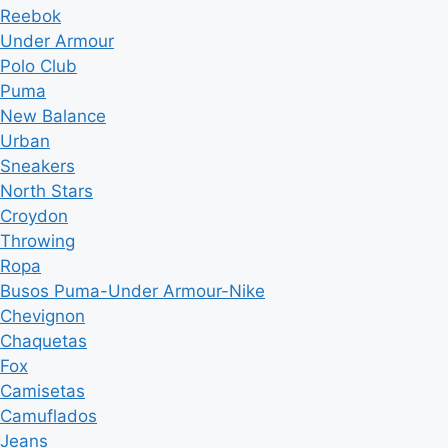
Reebok
Under Armour
Polo Club
Puma
New Balance
Urban
Sneakers
North Stars
Croydon
Throwing
Ropa
Busos Puma-Under Armour-Nike
Chevignon
Chaquetas
Fox
Camisetas
Camuflados
Jeans