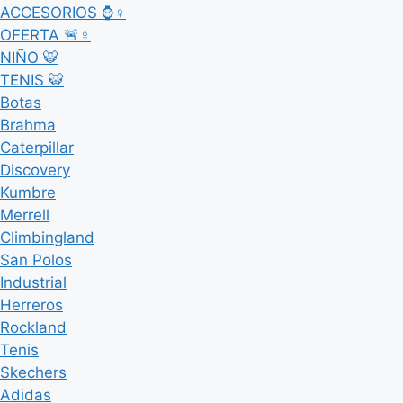
ACCESORIOS ⌚♀
OFERTA 🚨♀
NIÑO 🐯
TENIS 🐯
Botas
Brahma
Caterpillar
Discovery
Kumbre
Merrell
Climbingland
San Polos
Industrial
Herreros
Rockland
Tenis
Skechers
Adidas