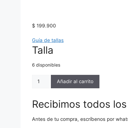
$
199.900
Guía de tallas
Talla
6 disponibles
THROWING-
Añadir al carrito
AU44249.6-
BEIGE-
22492-
Recibimos todos lo
Hombre
cantidad
Antes de tu compra, escríbenos por what