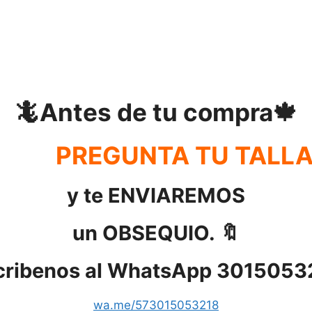
🦎Antes de tu compra🍁
PREGUNTA TU TALL
y te ENVIAREMOS
un OBSEQUIO. 🔖
cribenos al WhatsApp 3015053
wa.me/573015053218