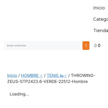
Inicio
Catego
Tiend
0
Inicio
/
HOMBRE ♂
/
TENIS 👟♂
/ THROWING-
ZEUS-STP2423.6-VERDE-22512-Hombre
Loading...