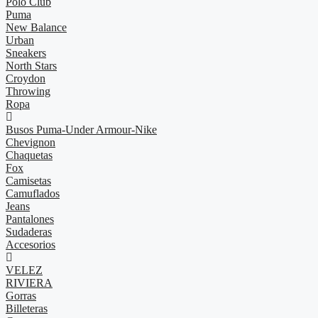
Polo Club
Puma
New Balance
Urban
Sneakers
North Stars
Croydon
Throwing
Ropa
Busos Puma-Under Armour-Nike
Chevignon
Chaquetas
Fox
Camisetas
Camuflados
Jeans
Pantalones
Sudaderas
Accesorios
VELEZ
RIVIERA
Gorras
Billeteras