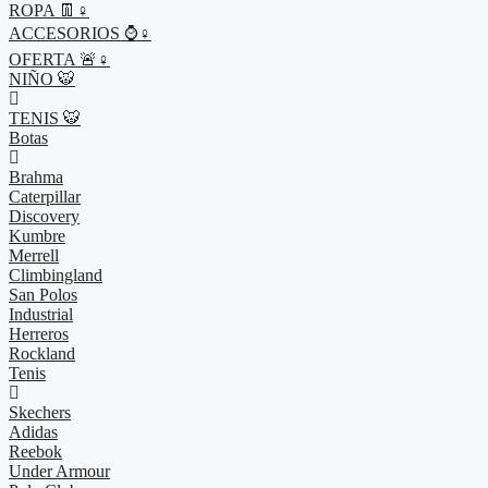
ROPA 👖♀
ACCESORIOS ⌚♀
OFERTA 🚨♀
NIÑO 🐯
TENIS 🐯
Botas
Brahma
Caterpillar
Discovery
Kumbre
Merrell
Climbingland
San Polos
Industrial
Herreros
Rockland
Tenis
Skechers
Adidas
Reebok
Under Armour