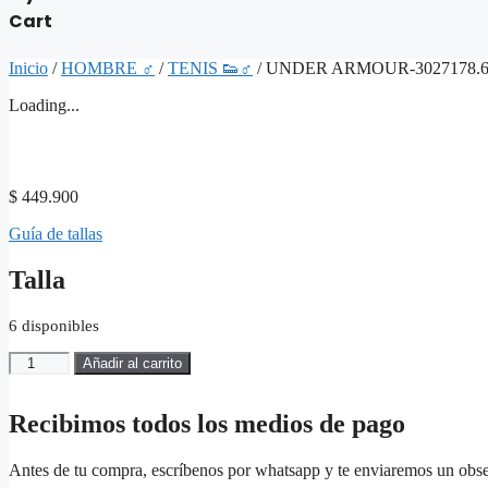
Cart
Inicio
/
HOMBRE ♂
/
TENIS 👟♂
/ UNDER ARMOUR-3027178.6
Loading...
$
449.900
Guía de tallas
Talla
6 disponibles
UNDER
Añadir al carrito
ARMOUR-
3027178.6ROJO-
22064-
Recibimos todos los medios de pago
Hombre
cantidad
Antes de tu compra, escríbenos por whatsapp y te enviaremos un obs